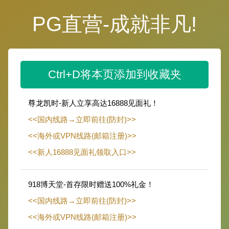
PG直营-成就非凡!
Ctrl+D将本页添加到收藏夹
尊龙凯时-新人立享高达16888见面礼！
<<国内线路→立即前往(防封)>>
<<海外或VPN线路(邮箱注册)>>
<<新人16888见面礼领取入口>>
918博天堂-首存限时赠送100%礼金！
<<国内线路→立即前往(防封)>>
<<海外或VPN线路(邮箱注册)>>